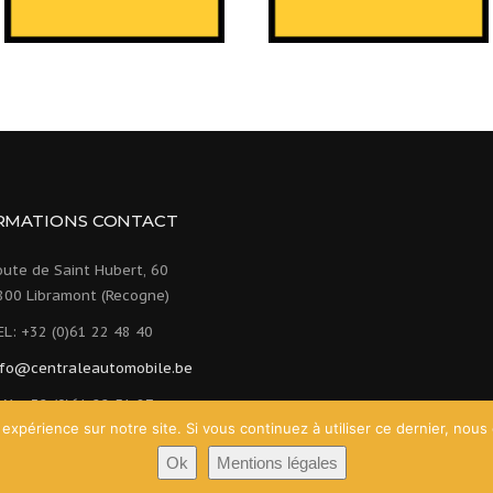
RMATIONS CONTACT
oute de Saint Hubert, 60
800 Libramont (Recogne)
EL: +32 (0)61 22 48 40
nfo@centraleautomobile.be
AX: +32 (0)61 22 51 87
 expérience sur notre site. Si vous continuez à utiliser ce dernier, nous
Ok
Mentions légales