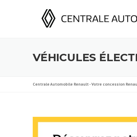
Skip
to
content
VÉHICULES ÉLECT
Centrale Automobile Renault - Votre concession Rena