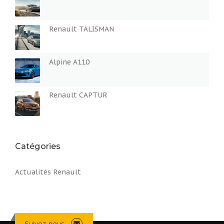
s
n
Renault TALISMAN
a
Alpine A110
v
i
Renault CAPTUR
g
a
t
Catégories
i
Actualités Renault
o
n
Suivez-nous