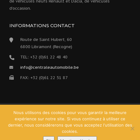
de véhicules neufs Renault et Dacia, de véhicules
d’occasion.
INFORMATIONS CONTACT
Route de Saint Hubert, 60
6800 Libramont (Recogne)
TEL: +32 (0)61 22 48 40
info@centraleautomobile.be
FAX: +32 (0)61 22 51 87
Nous utilisons des cookies pour vous garantir la meilleure
Copyright © Centrale Auto Renault - Votre concession
expérience sur notre site. Si vous continuez à utiliser ce
Renault-Dacia à Libramont - Réalisation
Inside
-
dernier, nous considérerons que vous acceptez l'utilisation des
Hébergement web
Anagramme
cookies.